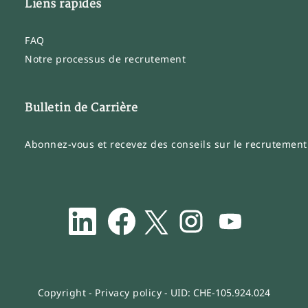
Liens rapides
FAQ
Notre processus de recrutement
Bulletin de Carrière
Abonnez-vous et recevez des conseils sur le recrutement
S
S
S
S
S
’
’
’
’
’
o
o
o
o
o
u
u
u
u
u
v
v
v
v
v
r
r
r
r
r
e
e
e
e
e
d
d
d
d
d
a
a
a
a
a
Copyright
-
Privacy policy
- UID: CHE-105.924.024
n
n
n
n
n
s
s
s
s