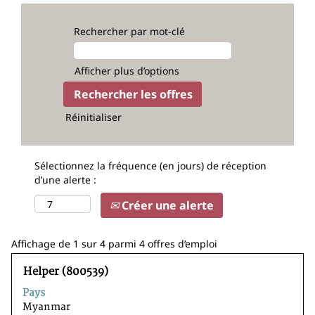
Rechercher par mot-clé
Afficher plus d’options
Réinitialiser
Sélectionnez la fréquence (en jours) de réception
d’une alerte :
Créer une alerte
Résultats
Affichage de 1 sur 4 parmi 4 offres d’emploi
de
Titre
Sélectionnez
la
Helper (800539)
avec
recherche
Pays
la
pour
Myanmar
barre
"".