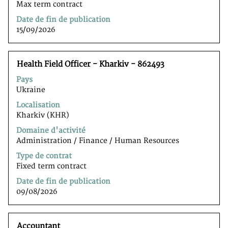
des
Max term contract
les
informations
détails
Date de fin de publication
d’emploi.
complets
15/09/2026
de
l’emploi.
Titre
Sélectionnez
Health Field Officer - Kharkiv - 862493
avec
Pays
la
Ukraine
barre
d’espacement
Localisation
pour
Kharkiv (KHR)
afficher
Domaine d'activité
tout
Administration / Finance / Human Resources
le
contenu
Type de contrat
des
Fixed term contract
informations
Date de fin de publication
d’emploi.
09/08/2026
Titre
Sélectionnez
Accountant