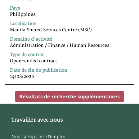
avec
Pays
la
Philippines
barre
d’espacement
Localisation
pour
Manila Shared Services Centre (MSC)
afficher
Domaine d'activité
tout
Administration / Finance / Human Resources
le
contenu
Type de contrat
des
Open-ended contract
informations
Date de fin de publication
d’emploi.
14/08/2026
Résultats de recherche supplémentaires
Travailler avec nous
Nos catégories d'emploi