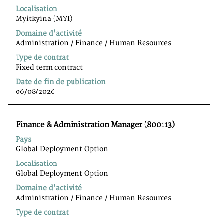
d’espacement
Affichage
Localisation
pour
de
Myitkyina (MYI)
afficher
1
Domaine d'activité
tout
sur
Administration / Finance / Human Resources
le
4
contenu
parmi
Type de contrat
des
4
Fixed term contract
informations
offres
Date de fin de publication
d’emploi.
d’emploi
06/08/2026
Utilisez
la
touche
Titre
Sélectionnez
Finance & Administration Manager (800113)
tabulation
avec
pour
Pays
la
naviguer
Global Deployment Option
barre
dans
d’espacement
Localisation
la
pour
Global Deployment Option
liste
afficher
d’emplois.
Domaine d'activité
tout
Sélectionnez
Administration / Finance / Human Resources
le
pour
contenu
Type de contrat
afficher